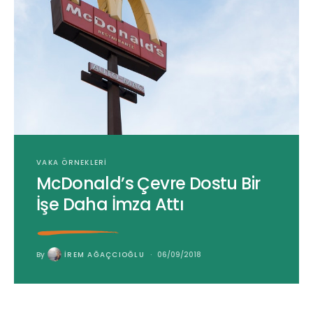
VAKA ÖRNEKLERI
McDonald’s Çevre Dostu Bir
İşe Daha İmza Attı
By
İREM AĞAÇCIOĞLU
06/09/2018