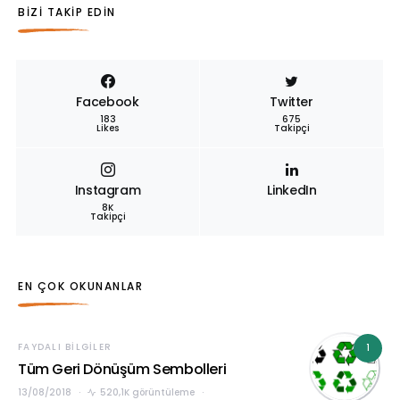
BIZI TAKIP EDIN
Facebook
Twitter
183
675
Likes
Takipçi
Instagram
LinkedIn
8K
Takipçi
EN ÇOK OKUNANLAR
FAYDALI BILGILER
1
Tüm Geri Dönüşüm Sembolleri
13/08/2018
520,1K görüntüleme