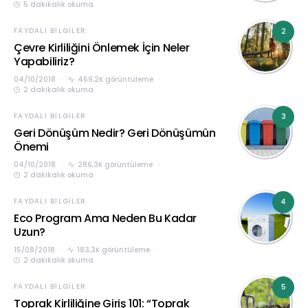
5 dakikalık okuma
FAYDALI BILGILER
2
Çevre Kirliliğini Önlemek İçin Neler
Yapabiliriz?
04/10/2018
469,2K görüntüleme
2 dakikalık okuma
FAYDALI BILGILER
3
Geri Dönüşüm Nedir? Geri Dönüşümün
Önemi
04/10/2018
286,3K görüntüleme
2 dakikalık okuma
FAYDALI BILGILER
4
Eco Program Ama Neden Bu Kadar
Uzun?
15/08/2018
183,3K görüntüleme
2 dakikalık okuma
FAYDALI BILGILER
5
Toprak Kirliliğine Giriş 101: “Toprak