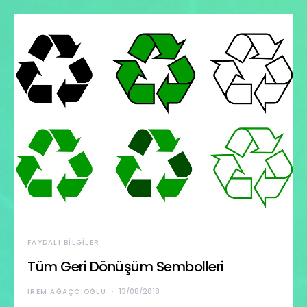
FAYDALI BILGILER
Tüm Geri Dönüşüm Sembolleri
İREM AĞAÇCIOĞLU
13/08/2018