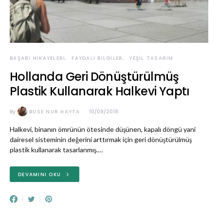
BAŞARI HIKAYELERI
FAYDALI BILGILER
YEŞIL TASARIM
Hollanda Geri Dönüştürülmüş
Plastik Kullanarak Halkevi Yaptı
By
BUSE NUR HAYTA
10/09/2018
Halkevi, binanın ömrünün ötesinde düşünen, kapalı döngü yani
dairesel sisteminin değerini arttırmak için geri dönüştürülmüş
plastik kullanarak tasarlanmış.…
DEVAMINI OKU