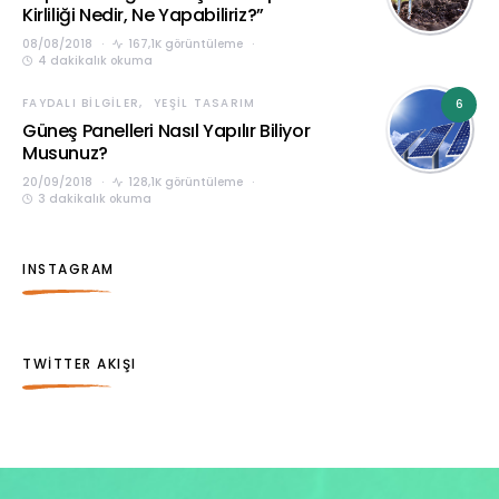
Kirliliği Nedir, Ne Yapabiliriz?”
08/08/2018
167,1K görüntüleme
4 dakikalık okuma
FAYDALI BILGILER
YEŞIL TASARIM
6
Güneş Panelleri Nasıl Yapılır Biliyor
Musunuz?
20/09/2018
128,1K görüntüleme
3 dakikalık okuma
INSTAGRAM
TWITTER AKIŞI