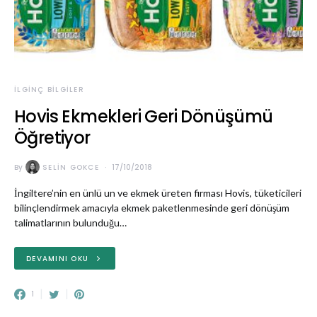
İLGINÇ BILGILER
Hovis Ekmekleri Geri Dönüşümü
Öğretiyor
By
SELIN GOKCE
17/10/2018
İngiltere’nin en ünlü un ve ekmek üreten firması Hovis, tüketicileri
bilinçlendirmek amacıyla ekmek paketlenmesinde geri dönüşüm
talimatlarının bulunduğu…
DEVAMINI OKU
1