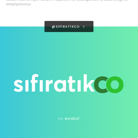
onaylıyorsunuz.
@SIFIRATIKCO
by
evreka!