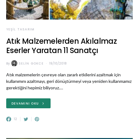
YEŞIL TASARIM
Atık Malzemelerden Akılalmaz
Eserler Yaratan 11 Sanatçı
By
SELIN GOKCE
19/10/2018
Atık malzemelerin çevreye olan zararlı etkilerini azaltmak için
kullanımını azaltmayı, geri dönüştürmeyi veya yeniden kullanmamız
gerektiğini hepimiz biliyoruz.…
DEVAMINI OKU
12