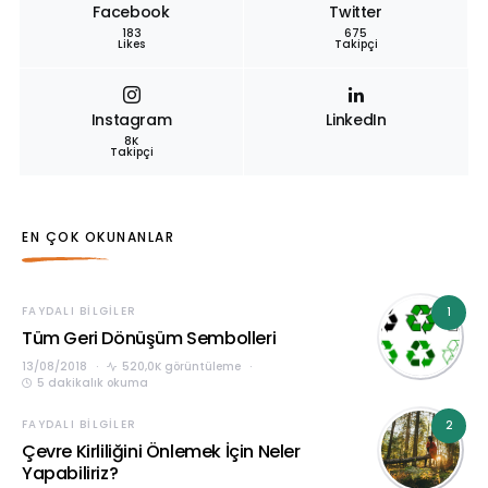
Facebook
Twitter
183
675
Likes
Takipçi
Instagram
LinkedIn
8K
Takipçi
EN ÇOK OKUNANLAR
FAYDALI BILGILER
1
Tüm Geri Dönüşüm Sembolleri
13/08/2018
520,0K görüntüleme
5 dakikalık okuma
FAYDALI BILGILER
2
Çevre Kirliliğini Önlemek İçin Neler
Yapabiliriz?