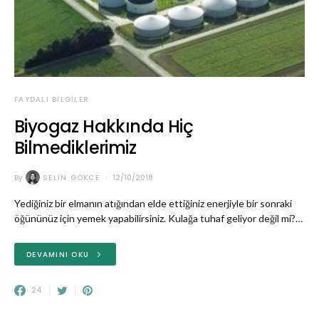
FAYDALI BILGILER
Biyogaz Hakkında Hiç
Bilmediklerimiz
By
SELIN GOKCE
12/10/2018
Yediğiniz bir elmanın atığından elde ettiğiniz enerjiyle bir sonraki
öğününüz için yemek yapabilirsiniz. Kulağa tuhaf geliyor değil mi?…
DEVAMINI OKU
24