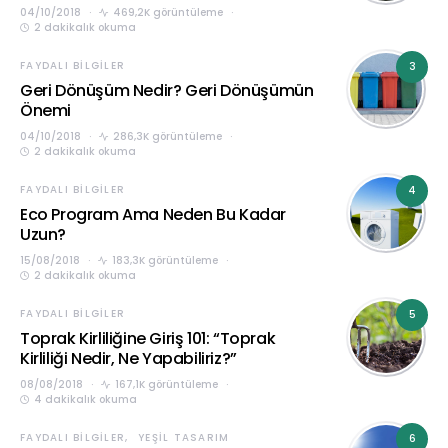
04/10/2018
469,2K görüntüleme
2 dakikalık okuma
FAYDALI BILGILER
3
Geri Dönüşüm Nedir? Geri Dönüşümün
Önemi
04/10/2018
286,3K görüntüleme
2 dakikalık okuma
FAYDALI BILGILER
4
Eco Program Ama Neden Bu Kadar
Uzun?
15/08/2018
183,3K görüntüleme
2 dakikalık okuma
FAYDALI BILGILER
5
Toprak Kirliliğine Giriş 101: “Toprak
Kirliliği Nedir, Ne Yapabiliriz?”
08/08/2018
167,1K görüntüleme
4 dakikalık okuma
FAYDALI BILGILER
YEŞIL TASARIM
6