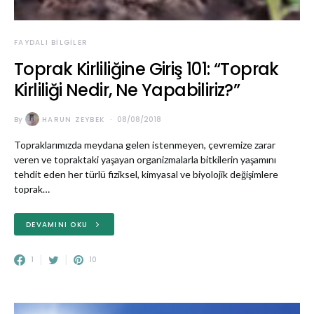
FAYDALI BILGILER
Toprak Kirliliğine Giriş 101: “Toprak
Kirliliği Nedir, Ne Yapabiliriz?”
By
HARUN ZEYBEK
08/08/2018
Topraklarımızda meydana gelen istenmeyen, çevremize zarar
veren ve topraktaki yaşayan organizmalarla bitkilerin yaşamını
tehdit eden her türlü fiziksel, kimyasal ve biyolojik değişimlere
toprak…
DEVAMINI OKU
1
10