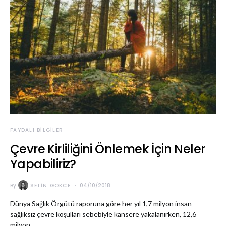
FAYDALI BILGILER
Çevre Kirliliğini Önlemek İçin Neler
Yapabiliriz?
By
SELIN GOKCE
04/10/2018
Dünya Sağlık Örgütü raporuna göre her yıl 1,7 milyon insan
sağlıksız çevre koşulları sebebiyle kansere yakalanırken, 12,6
milyon…