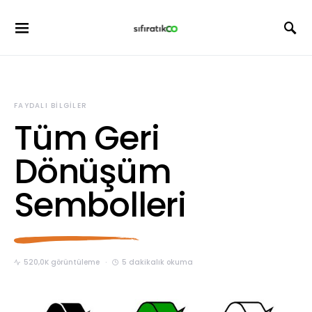
FAYDALI BILGILER
Tüm Geri
Dönüşüm
Sembolleri
520,0K görüntüleme
5 dakikalık okuma