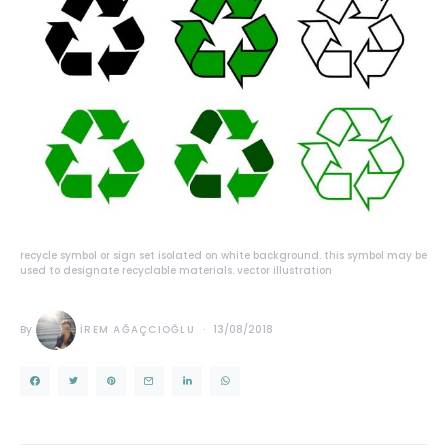
recycle symbol or sign set isolated on white background. this symbol may be
used to designate recyclable materials. vector illustration
By
İREM AĞAÇCIOĞLU
13/08/2018