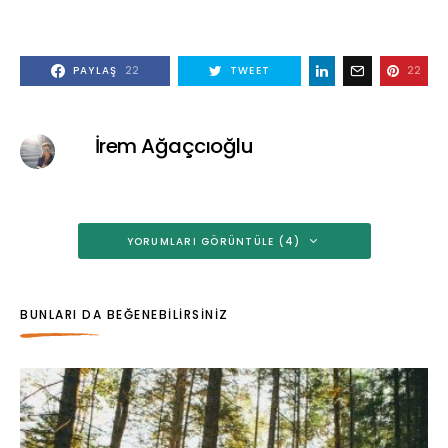
PAYLAŞ
22
TWEET
22
İrem Ağaçcıoğlu
YORUMLARI GÖRÜNTÜLE (4)
BUNLARI DA BEĞENEBILIRSINIZ