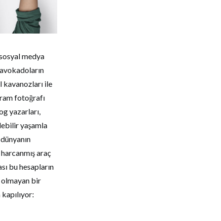
n sosyal medya
, avokadoların
l kavanozları ile
agram fotoğrafı
og yazarları,
lebilir yaşamla
k dünyanın
a harcanmış araç
ası bu hesapların
i olmayan bir
 kapılıyor: