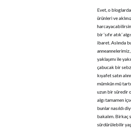
Evet, o bloglard
ürünleri ve aklını
harcayacabilirsin
bir ‘sıfır atık’ 
ibaret. Aslında 
anneannelerimiz, 
yaklaşımı ile yak
çabucak bir sebze
kıyafet satın alı
mümkün mü tartış
uzun bir süredir 
algı tamamen içse
bunlar nasıldı d
bakalım. Birkaç s
sürdürülebilir ya