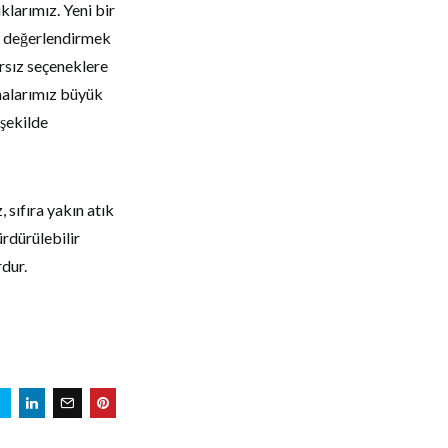
klarımız. Yeni bir
ı değerlendirmek
rsız seçeneklere
malarımız büyük
 şekilde
, sıfıra yakın atık
rdürülebilir
rdur.