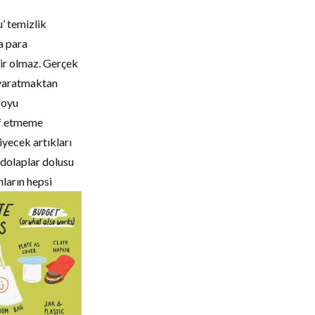
’ temizlik
ca para
lir olmaz. Gerçek
r yaratmaktan
boyu
af etmeme
iyecek artıkları
 dolaplar dolusu
ların hepsi