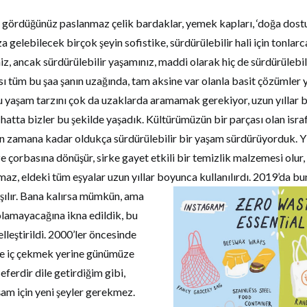
a gördüğünüz paslanmaz çelik bardaklar, yemek kapları, ‘doğa dostu
za gelebilecek birçok şeyin sofistike, sürdürülebilir hali için tonlar
iz, ancak sürdürülebilir yaşamınız, maddi olarak hiç de sürdürülebi
algısı tüm bu şaa şanın uzağında, tam aksine var olanla basit çözümle
bu yaşam tarzını çok da uzaklarda aramamak gerekiyor, uzun yıllar 
hatta bizler bu şekilde yaşadık. Kültürümüzün bir parçası olan isr
ın zamana kadar oldukça sürdürülebilir bir yaşam sürdürüyorduk. Y
 çorbasına dönüşür, sirke gayet etkili bir temizlik malzemesi olur,
nmaz, eldeki tüm eşyalar uzun yıllar boyunca kullanılırdı.
2019’da bun
ılır. Bana kalırsa mümkün, ama
olamayacağına ikna edildik, bu
lleştirildi. 2000’ler öncesinde
iye iç çekmek yerine günümüze
eferdir dile getirdiğim gibi,
şam için yeni şeyler gerekmez.