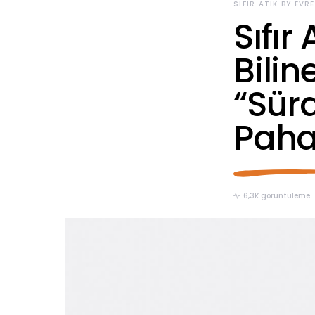
SIFIR ATIK BY EVR
Sıfır
Bilin
“Sür
Pahal
6,3K görüntüleme