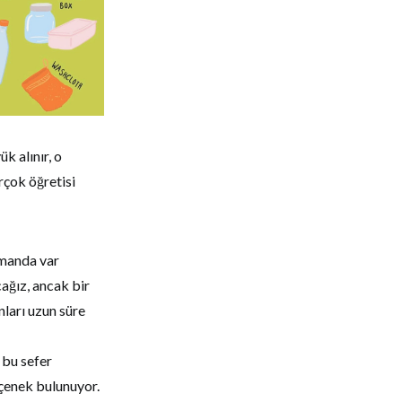
 alınır, o
rçok öğretisi
amanda var
cağız, ancak bir
nları uzun süre
 bu sefer
eçenek bulunuyor.