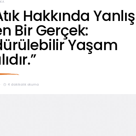
EKA
 Atık Hakkında Yanlış
en Bir Gerçek:
dürülebilir Yaşam
ıdır.”
4 dakikalık okuma