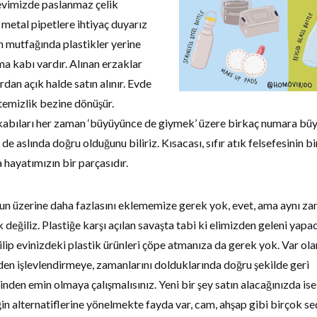
evimizde paslanmaz çelik
metal pipetlere ihtiyaç duyarız
 mutfağında plastikler yerine
a kabı vardır. Alınan erzaklar
an açık halde satın alınır. Evde
 temizlik bezine dönüşür.
abıları her zaman ‘büyüyünce de giymek’ üzere birkaç numara büyük
e aslında doğru olduğunu biliriz. Kısacası, sıfır atık felsefesinin bi
a hayatımızın bir parçasıdır.
n üzerine daha fazlasını eklememize gerek yok, evet, ama aynı z
k değiliz. Plastiğe karşı açılan savaşta tabi ki elimizden geleni yapa
ip evinizdeki plastik ürünleri çöpe atmanıza da gerek yok. Var ola
den işlevlendirmeye, zamanlarını dolduklarında doğru şekilde geri
nden emin olmaya çalışmalısınız. Yeni bir şey satın alacağınızda ise
in alternatiflerine yönelmekte fayda var, cam, ahşap gibi birçok s