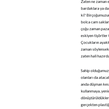
Zaten ne zaman 
bardaklara ya da 
ki? Birçoğumuzun
bolca cam saklam
çoğu zaman pazard
eskiyen tişörtler
Çocukların ayakk
zaman söylensek d
zaten hali hazırd
Sahip olduğumuzu
olanları da ataca
anda düşman kesil
kullanmaya, yeni
dönüştürüldükleri
gerçekten plastiğ