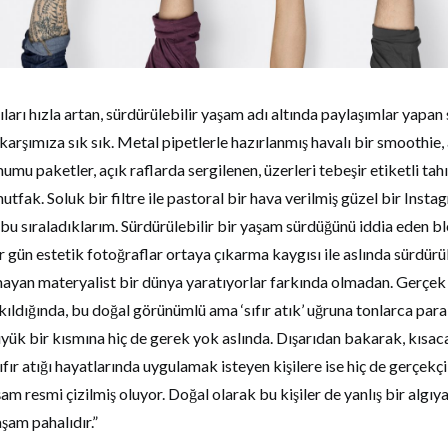
arı hızla artan, sürdürülebilir yaşam adı altında paylaşımlar yapa
 karşımıza sık sık. Metal pipetlerle hazırlanmış havalı bir smoothie
umu paketler, açık raflarda sergilenen, üzerleri tebeşir etiketli tahı
utfak. Soluk bir filtre ile pastoral bir hava verilmiş güzel bir Inst
 bu sıraladıklarım. Sürdürülebilir bir yaşam sürdüğünü iddia eden bl
r gün estetik fotoğraflar ortaya çıkarma kaygısı ile aslında sürdürü
lmayan materyalist bir dünya yaratıyorlar farkında olmadan. Gerçe
ldığında, bu doğal görünümlü ama ‘sıfır atık’ uğruna tonlarca par
yük bir kısmına hiç de gerek yok aslında. Dışarıdan bakarak, kısac
sıfır atığı hayatlarında uygulamak isteyen kişilere ise hiç de gerçekç
am resmi çizilmiş oluyor. Doğal olarak bu kişiler de yanlış bir algıya
aşam pahalıdır.”