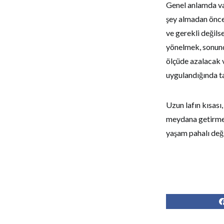
Genel anlamda var
şey almadan önce
ve gerekli değils
yönelmek, sonund
ölçüde azalacak v
uygulandığında ta
Uzun lafın kısası,
meydana getirmek
yaşam pahalı değil