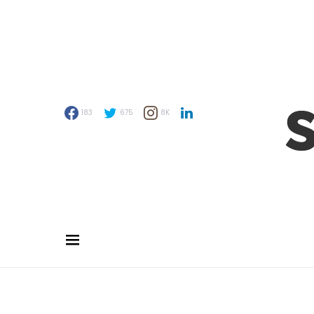
183
675
8K