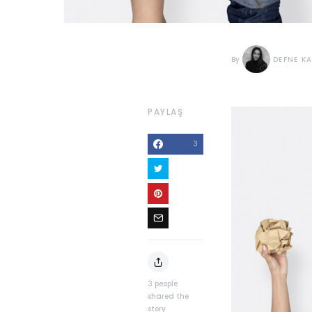
By
DEFNE K
PAYLAŞ
3
3
people
shared the
story