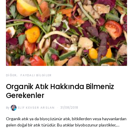
DIĞER
FAYDALI BILGILER
Organik Atık Hakkında Bilmeniz
Gerekenler
By
ELIF KEVSER ARSLAN
31/08/2018
Organik atık ya da biyoçözünür atık, bitkilerden veya hayvanlardan
gelen doğal bir atık türüdür. Bu atıklar biyobozunur plastikler,…