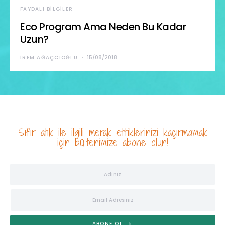
FAYDALI BILGILER
Eco Program Ama Neden Bu Kadar
Uzun?
İREM AĞAÇCIOĞLU
15/08/2018
Sıfır atık ile ilgili merak ettiklerinizi kaçırmamak
için bültenimize abone olun!
ABONE OL