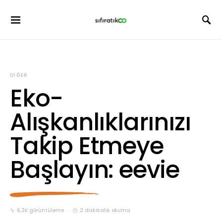
DIĞER
Eko-
Alışkanlıklarınızı
Takip Etmeye
Başlayın: eevie
6,3K görüntüleme
2 dakikalık okuma