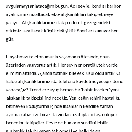
uygulamayı anlatacağım bugün. Adı
eevie,
kendisi karbon
ayak izimizi azaltacak eko-alışkanlıkları takip etmeye
yarıyor. Alışkanlıklarımızı takip ederek gezegendeki
etkimizi azaltacak küçük değişiklik önerileri sunuyor her
gün.
Hayatımızı telefonumuzla yaşamanın ötesinde, onun
üzerinden yaşıyoruz artık. Her şeyin en pratiği, tek yerde,
elimizin altında. Ajanda tutmak bile eski usül oldu artık. O
halde alışkanlıklarımızı da telefona kaydetmeyeceğiz de ne
yapacağız? Trendlere uyup hemen bir ‘habit tracker’ yani
‘alışkanlık takipçisi’ indireceğiz. Yeni çağın şehirli hastalığı,
bitmeyen koşuşturma içinde insanların kendine zaman
ayırma çabası ve biraz da vicdan azabıyla ortaya çıkıyor
bence bu takipçiler. Eevie de bunların sürdürülebilir
alışkanlık takibi yapan tek örneği ve belki de en