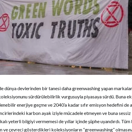
de dünya devlerinden bir tanesi daha greenwashing yapan markalar 
i koleksiyonunu sürdürülebilirlik vurgusuyla piyasaya sürdü. Buna ek
nebilir enerjiye geçme ve 2040’a kadar sıfır emisyon hedefini de a
incirlerindeki karbon ayak iziyle mücadele etmeyen ve buna sessiz
akalı yeterli bilgiyi vermemesi de yıllar içinde şüphe uyandırdı. Tüm 
ın ve çevreci gösterdikleri koleksiyonların “greenwashing” olmasına