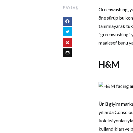
PAYLAŞ
Greenwashing, ya
öne sürüp bu konu
tanımlayarak tük
“greenwashing” ya
maalesef bunu yap
H&M
Ünlü giyim marka
yıllarda Consciou
koleksiyonlarıyla
kullandıkları ve 