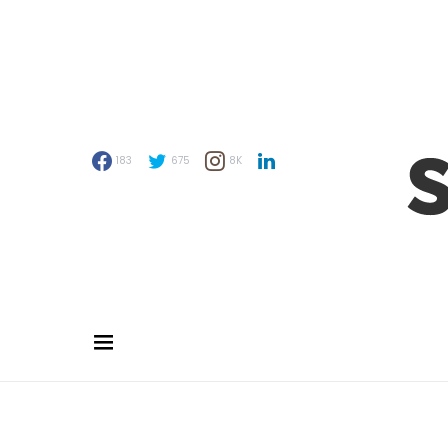
183
675
8K