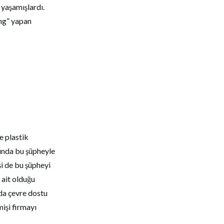
 yaşamışlardı.
ing” yapan
e plastik
rında bu şüpheyle
şi de bu şüpheyi
e ait olduğu
 da çevre dostu
işi firmayı