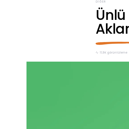
DIĞER
Ünlü
Akla
11,9K görüntüleme