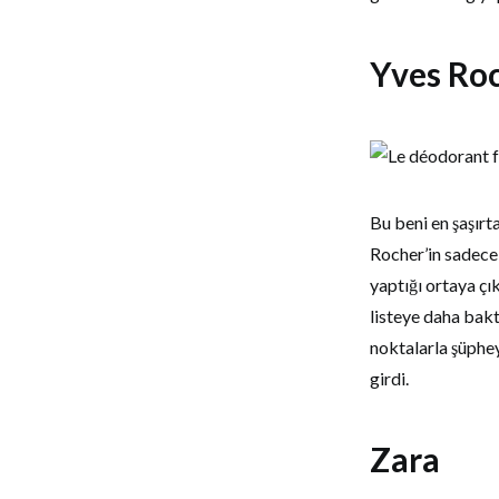
Yves Ro
Bu beni en şaşırta
Rocher’in sadece 
yaptığı ortaya ç
listeye daha bakt
noktalarla şüphey
girdi.
Zara