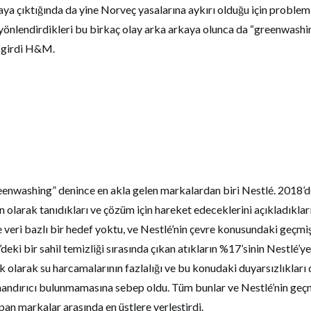
aya çıktığında da yine Norveç yasalarına aykırı olduğu için problem
 yönlendirdikleri bu birkaç olay arka arkaya olunca da “greenwash
 girdi H&M.
nwashing” denince en akla gelen markalardan biri Nestlé. 2018’d
orun olarak tanıdıkları ve çözüm için hareket edeceklerini açıkladıkla
ve veri bazlı bir hedef yoktu, ve Nestlé’nin çevre konusundaki geçmi
er’deki bir sahil temizliği sırasında çıkan atıkların %17’sinin Nestlé’y
ek olarak su harcamalarının fazlalığı ve bu konudaki duyarsızlıkları
inandırıcı bulunmamasına sebep oldu. Tüm bunlar ve Nestlé’nin geçm
n markalar arasında en üstlere yerleştirdi.