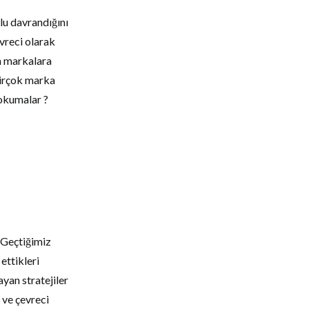
lu davrandığını
evreci olarak
n markalara
birçok marka
 okumalar ?
 Geçtiğimiz
ettikleri
ayan stratejiler
 ve çevreci