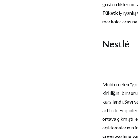
gösterdikleri ort
Tüketiciyi yanlış
markalar arasına
Nestlé
Muhtemelen “gree
kirliliğini bir s
karşılandı. Sayı 
arttırdı. Filipinl
ortaya çıkmıştı, 
açıklamalarının 
greenwashing yapa