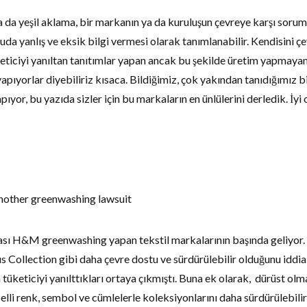
 da yeşil aklama, bir markanın ya da kuruluşun çevreye karşı sorum
da yanlış ve eksik bilgi vermesi olarak tanımlanabilir. Kendisini ç
eticiyi yanıltan tanıtımlar yapan ancak bu şekilde üretim yapmaya
pıyorlar diyebiliriz kısaca. Bildiğimiz, çok yakından tanıdığımız 
ıyor, bu yazıda sizler için bu markaların en ünlülerini derledik. İyi
sı H&M greenwashing yapan tekstil markalarının başında geliyor.
s Collection gibi daha çevre dostu ve sürdürülebilir olduğunu iddia 
 tüketiciyi yanılttıkları ortaya çıkmıştı. Buna ek olarak, dürüst olm
belli renk, sembol ve cümlelerle koleksiyonlarını daha sürdürülebilir