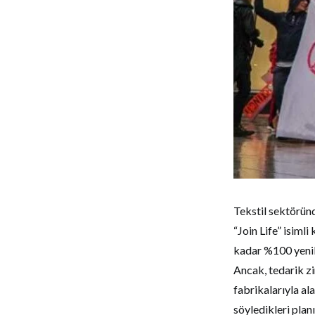
Tekstil sektörün
“Join Life” isiml
kadar %100 yenile
Ancak, tedarik z
fabrikalarıyla al
söyledikleri plan