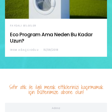
FAYDALI BILGILER
Eco Program Ama Neden Bu Kadar
Uzun?
İREM AĞAÇCIOĞLU
15/08/2018
Sıfır atık ile ilgili merak ettiklerinizi kaçırmamak
için bültenimize abone olun!