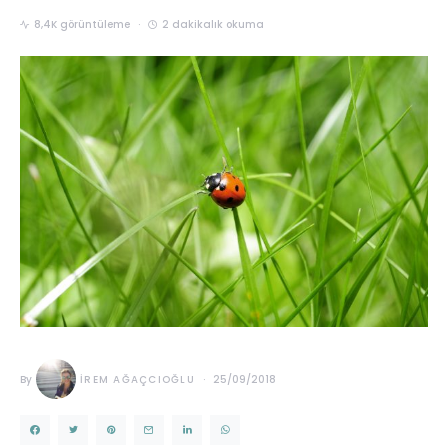
8,4K görüntüleme
2 dakikalık okuma
By
İREM AĞAÇCIOĞLU
25/09/2018