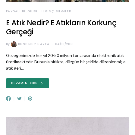
FAYDALI BILGILER
İLGINÇ BILGILER
E Atık Nedir? E Atıkların Korkunç
Gerçeği
By
BUSE NUR HAYTA
04/10/2018
Gezegenimizde her yıl 20-50 milyon ton arasında elektronik atık
üretilmektedir. Bununla birlikte, düzgün bir şekilde düzenlenmiş e-
atık geri…
DEVAMINI OKU