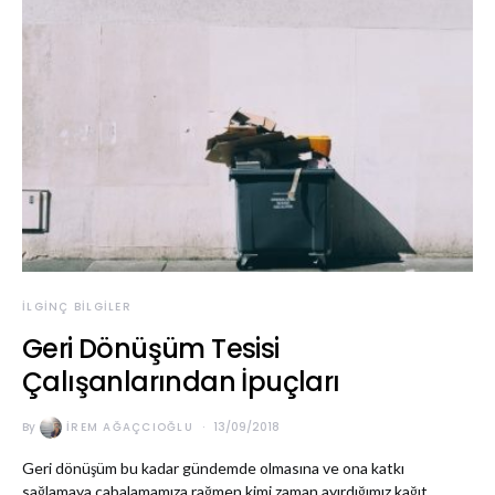
İLGINÇ BILGILER
Geri Dönüşüm Tesisi
Çalışanlarından İpuçları
By
İREM AĞAÇCIOĞLU
13/09/2018
Geri dönüşüm bu kadar gündemde olmasına ve ona katkı
sağlamaya çabalamamıza rağmen kimi zaman ayırdığımız kağıt,