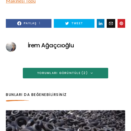
Makinesi Topu
PAYLAŞ
1
TWEET
İrem Ağaçcıoğlu
YORUMLARI GÖRÜNTÜLE (2)
BUNLARI DA BEĞENEBILIRSINIZ