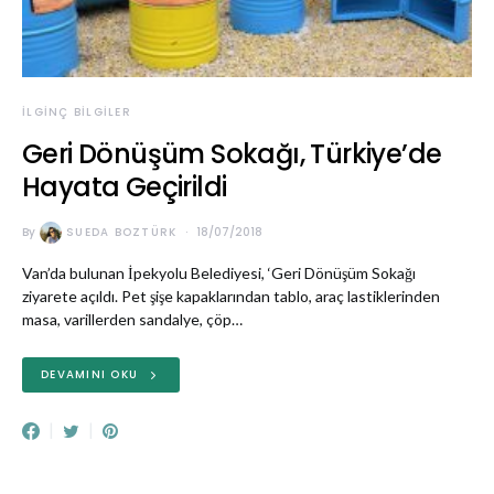
İLGINÇ BILGILER
Geri Dönüşüm Sokağı, Türkiye’de
Hayata Geçirildi
By
SUEDA BOZTÜRK
18/07/2018
Van’da bulunan İpekyolu Belediyesi, ‘Geri Dönüşüm Sokağı
ziyarete açıldı. Pet şişe kapaklarından tablo, araç lastiklerinden
masa, varillerden sandalye, çöp…
DEVAMINI OKU