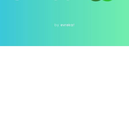
by
evreka!