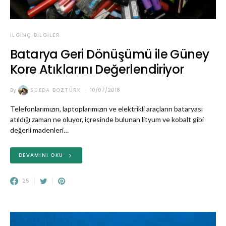
İLGINÇ BILGILER
Batarya Geri Dönüşümü ile Güney
Kore Atıklarını Değerlendiriyor
By
SUEDA BOZTÜRK
10/07/2018
Telefonlarımızın, laptoplarımızın ve elektrikli araçların bataryası
atıldığı zaman ne oluyor, içresinde bulunan lityum ve kobalt gibi
değerli madenleri…
DEVAMINI OKU
25