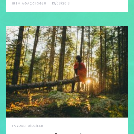
İREM AĞAÇCIOĞLU
13/08/2018
FAYDALI BILGILER