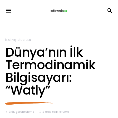
İLGINÇ BILGILER
Dünya’nın İlk
Termodinamik
Bilgisayarı:
“Watly”
3,5K görüntüleme
2 dakikalık okuma