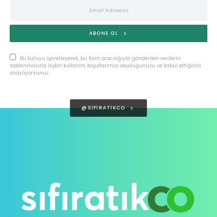
ABONE OL
Bu kutuyu işaretleyerek, bu form aracılığıyla gönderilen verilerin
saklanmasına ilişkin kullanım koşullarımızı okuduğunuzu ve kabul ettiğinizi
onaylıyorsunuz.
@SIFIRATIKCO