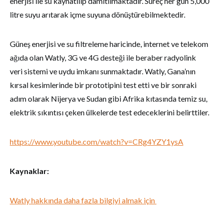
enerjisi ile su kaynatılıp damıtılmaktadır. Süreç her gün 5,000
litre suyu arıtarak içme suyuna dönüştürebilmektedir.
Güneş enerjisi ve su filtreleme haricinde, internet ve telekom
ağıda olan Watly, 3G ve 4G desteği ile beraber radyolink
veri sistemi ve uydu imkanı sunmaktadır. Watly, Gana’nın
kırsal kesimlerinde bir prototipini test etti ve bir sonraki
adım olarak Nijerya ve Sudan gibi Afrika kıtasında temiz su,
elektrik sıkıntısı çeken ülkelerde test edeceklerini belirttiler.
https://www.youtube.com/watch?v=CRg4YZY1ysA
Kaynaklar:
Watly hakkında daha fazla bilgiyi almak için