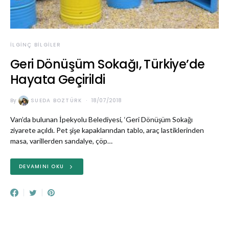
İLGINÇ BILGILER
Geri Dönüşüm Sokağı, Türkiye’de
Hayata Geçirildi
By
SUEDA BOZTÜRK
18/07/2018
Van’da bulunan İpekyolu Belediyesi, ‘Geri Dönüşüm Sokağı
ziyarete açıldı. Pet şişe kapaklarından tablo, araç lastiklerinden
masa, varillerden sandalye, çöp…
DEVAMINI OKU