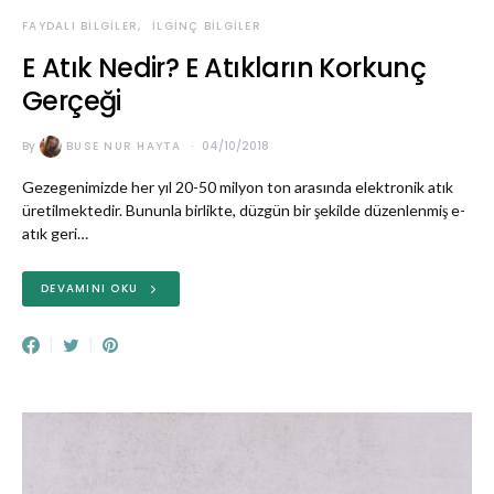
FAYDALI BILGILER
İLGINÇ BILGILER
E Atık Nedir? E Atıkların Korkunç
Gerçeği
By
BUSE NUR HAYTA
04/10/2018
Gezegenimizde her yıl 20-50 milyon ton arasında elektronik atık
üretilmektedir. Bununla birlikte, düzgün bir şekilde düzenlenmiş e-
atık geri…
DEVAMINI OKU