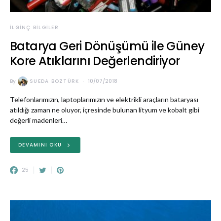
İLGINÇ BILGILER
Batarya Geri Dönüşümü ile Güney
Kore Atıklarını Değerlendiriyor
By
SUEDA BOZTÜRK
10/07/2018
Telefonlarımızın, laptoplarımızın ve elektrikli araçların bataryası
atıldığı zaman ne oluyor, içresinde bulunan lityum ve kobalt gibi
değerli madenleri…
DEVAMINI OKU
25