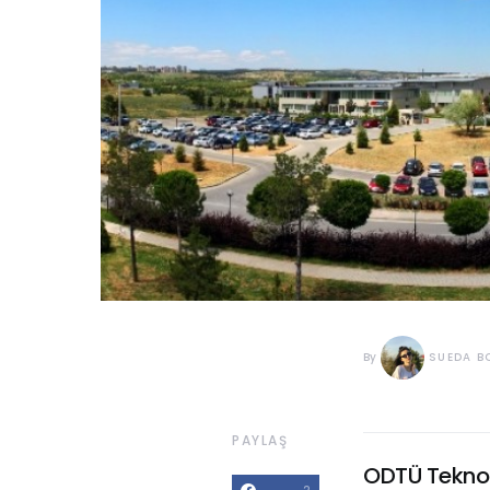
By
SUEDA B
PAYLAŞ
ODTÜ Teknok