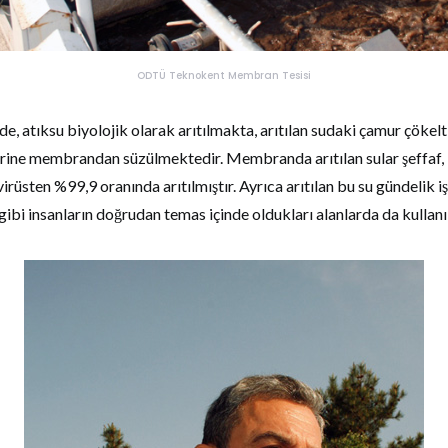
ODTÜ Teknokent Membran Tesisi
de, atıksu biyolojik olarak arıtılmakta, arıtılan sudaki çamur çökelt
rine membrandan süzülmektedir. Membranda arıtılan sular şeffaf,
rüsten %99,9 oranında arıtılmıştır. Ayrıca arıtılan bu su gündelik işl
 gibi insanların doğrudan temas içinde oldukları alanlarda da kullan