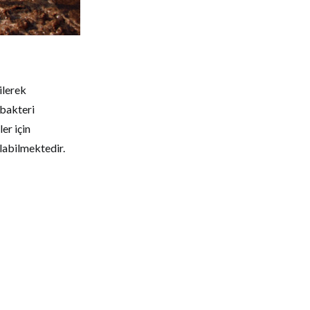
ilerek
 bakteri
er için
ılabilmektedir.