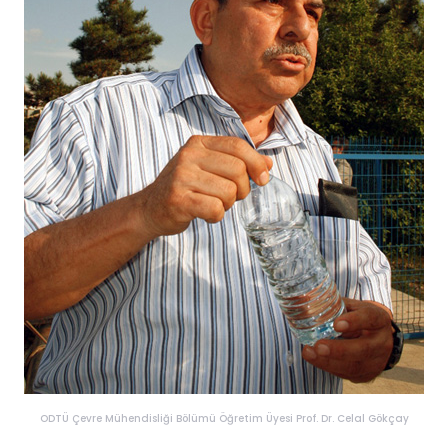
ODTÜ Çevre Mühendisliği Bölümü Öğretim Üyesi Prof. Dr. Celal Gökçay