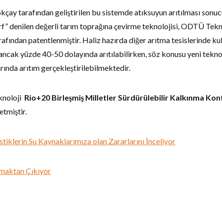
ökçay tarafından geliştirilen bu sistemde atıksuyun arıtılması sonu
rf” denilen değerli tarım toprağına çevirme teknolojisi, ODTÜ Tek
rafından patentlenmiştir. Haliz hazırda diğer arıtma tesislerinde kul
ancak yüzde 40-50 dolayında arıtılabilirken, söz konusu yeni tekno
ında arıtım gerçekleştirilebilmektedir.
eknoloji
Rio+20 Birleşmiş Milletler Sürdürülebilir Kalkınma Kon
etmiştir.
klerin Su Kaynaklarımıza olan Zararlarını İnceliyor
lmaktan Çıkıyor