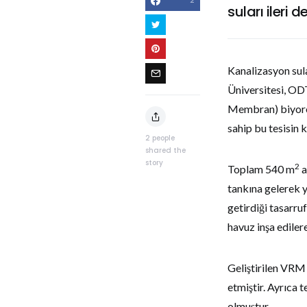
2
suları ileri
Kanalizasyon sula
Üniversitesi, OD
Membran) biyorea
sahip bu tesisin
2
people
shared the
story
2
Toplam 540 m
a
tankına gelerek 
getirdiği tasarruf
havuz inşa edilere
Geliştirilen VRM 
etmiştir. Ayrıca 
olmuştur.