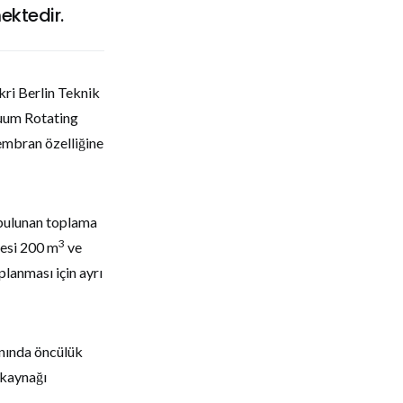
ektedir.
kri Berlin Teknik
cuum Rotating
embran özelliğine
bulunan toplama
3
tesi 200 m
ve
planması için ayrı
lanında öncülük
 kaynağı