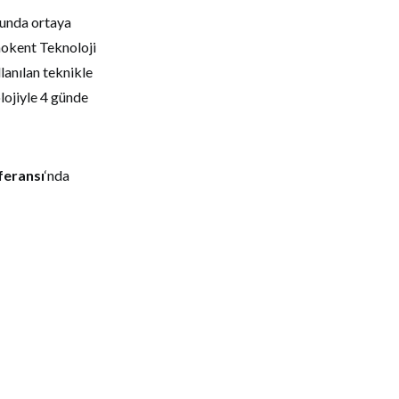
cunda ortaya
nokent Teknoloji
lanılan teknikle
lojiyle 4 günde
feransı
‘nda