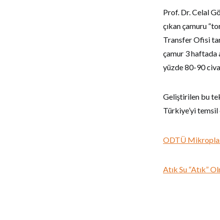
Prof. Dr. Celal G
çıkan çamuru “to
Transfer Ofisi ta
çamur 3 haftada 
yüzde 80-90 civar
Geliştirilen bu t
Türkiye’yi temsil 
ODTÜ Mikroplasti
Atık Su “Atık” O