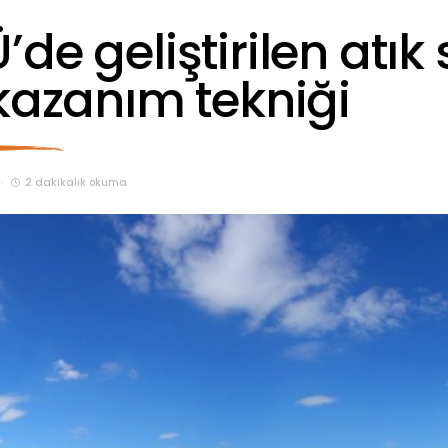
de geliştirilen atık 
 kazanım tekniği
2 dakikalık okuma