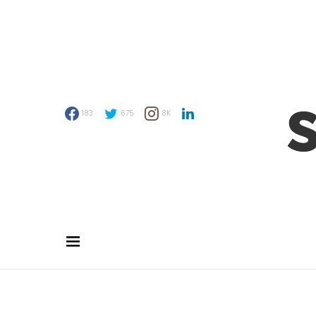
183
675
8K