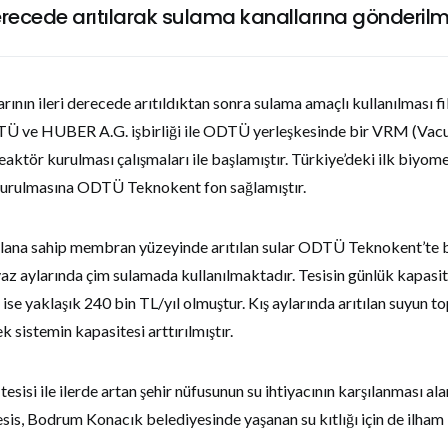
 derecede arıtılarak sulama kanallarına gönderilm
rının ileri derecede arıtıldıktan sonra sulama amaçlı kullanılması fi
TÜ ve HUBER A.G. işbirliği ile ODTÜ yerleşkesinde bir VRM (Va
ktör kurulması çalışmaları ile başlamıştır. Türkiye’deki ilk biyom
 kurulmasına ODTÜ Teknokent fon sağlamıştır.
lana sahip membran yüzeyinde arıtılan sular ODTÜ Teknokent’te 
yaz aylarında çim sulamada kullanılmaktadır. Tesisin günlük kapasi
 ise yaklaşık 240 bin TL/yıl olmuştur. Kış aylarında arıtılan suyun to
k sistemin kapasitesi arttırılmıştır.
tesisi ile ilerde artan şehir nüfusunun su ihtiyacının karşılanması a
tesis, Bodrum Konacık belediyesinde yaşanan su kıtlığı için de ilham