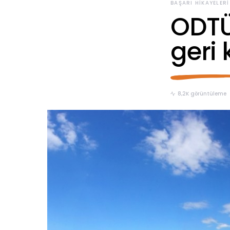
BAŞARI HIKAYELERI
ODTÜ’
geri
8,2K görüntüleme