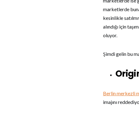
marketlerde ise g
marketlerde bun
kesinlikle satılm
alındığı için taş
oluyor.
Şimdi gelin bu ma
Orig
Berlin merkezli 
imajını reddediyo