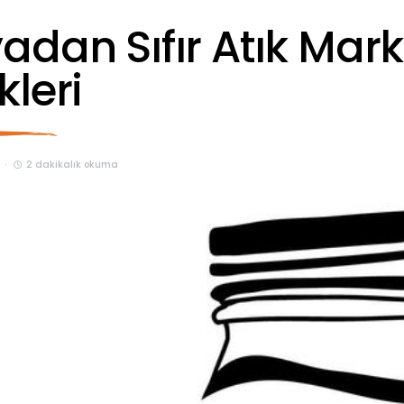
adan Sıfır Atık Mark
leri
2 dakikalık okuma