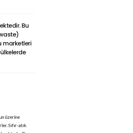
ektedir. Bu
 waste)
u marketleri
 ülkelerde
un üzerine
er. Sıfır-atık