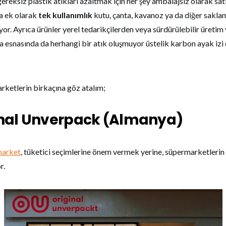
ereksiz plastik atıkları azaltmak için her şey ambalajsız olarak sat
a ek olarak
tek kullanımlık
kutu, çanta, kavanoz ya da diğer sakla
ıyor. Ayrıca ürünler yerel tedarikçilerden veya sürdürülebilir üreti
ıma esnasında da herhangi bir atık oluşmuyor üstelik karbon ayak iz
rketlerin birkaçına göz atalım;
inal Unverpack (Almanya)
market
, tüketici seçimlerine önem vermek yerine, süpermarketlerin
r.