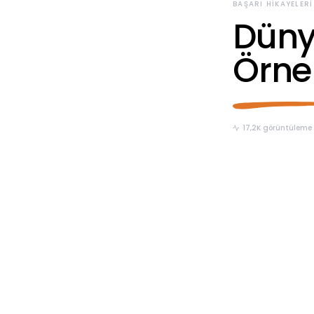
BAŞARI HIKAYELERI
Düny
Örnek
17,2K görüntüleme