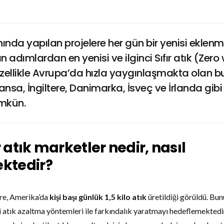
lanında yapılan projelere her gün bir yenisi eklenm
n adımlardan en yenisi ve ilginci Sıfır atık (Zero
zellikle Avrupa’da hızla yaygınlaşmakta olan b
nsa, İngiltere, Danimarka, İsveç ve İrlanda gibi
mkün.
r atık marketler nedir, nasıl
ektedir?
re, Amerika’da
kişi başı günlük 1,5 kilo atık
üretildiği görüldü. Bun
tli atık azaltma yöntemleri ile farkındalık yaratmayı hedeflemektedirl