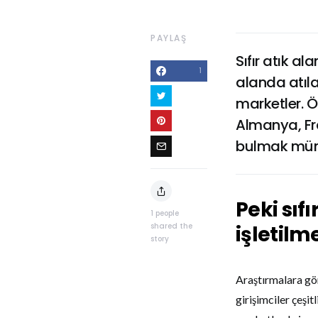
PAYLAŞ
Sıfır atık a
1
alanda atıla
marketler. Ö
Almanya, Fra
bulmak mü
Peki sıfı
1
people
shared the
işletilm
story
Araştırmalara gö
girişimciler çeşi