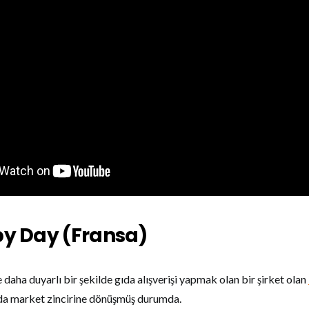
by Day (Fransa)
daha duyarlı bir şekilde gıda alışverişi yapmak olan bir şirket olan
da market zincirine dönüşmüş durumda.