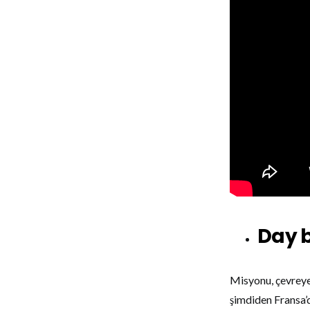
Day 
Misyonu, çevreye 
şimdiden Fransa’