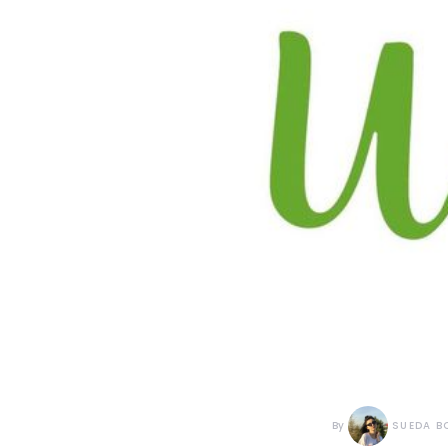
By
SUEDA B