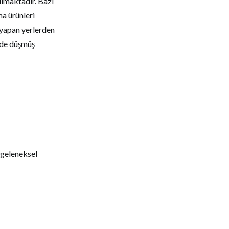
ılmaktadır. Bazı
ma ürünleri
m yapan yerlerden
i de düşmüş
 geleneksel