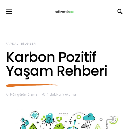
FAYDALI BILGILER
Karbon Pozitif
Yaşam Rehberi
9,0K görüntüleme
4 dakikalık okuma