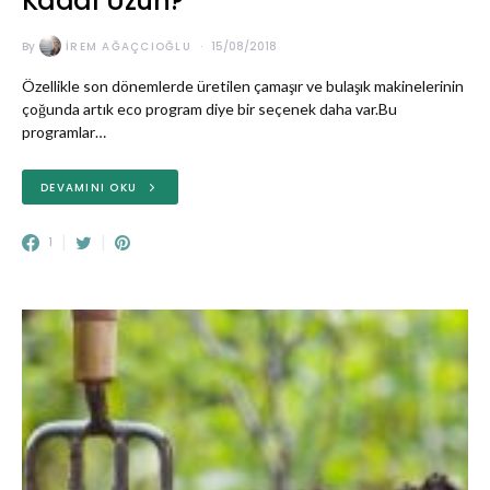
Kadar Uzun?
By
İREM AĞAÇCIOĞLU
15/08/2018
Özellikle son dönemlerde üretilen çamaşır ve bulaşık makinelerinin
çoğunda artık eco program diye bir seçenek daha var.Bu
programlar…
DEVAMINI OKU
1