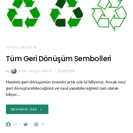
FAYDALI BILGILER
Tüm Geri Dönüşüm Sembolleri
By
İREM AĞAÇCIOĞLU
13/08/2018
Hepimiz geri dönüşümün önemini artık çok iyi biliyoruz. Ancak neyi
geri dönüştürebileceğimizi ve nasıl yapabileceğimizi tam olarak
biliyor…
DEVAMINI OKU
22
22