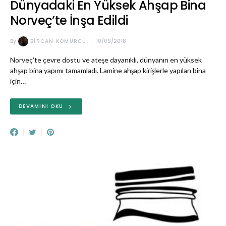
Dünyadaki En Yüksek Ahşap Bina
Norveç’te İnşa Edildi
By
BIRCAN KÖMÜRCÜ
10/09/2018
Norveç’te çevre dostu ve ateşe dayanıklı, dünyanın en yüksek
ahşap bina yapımı tamamladı. Lamine ahşap kirişlerle yapılan bina
için…
DEVAMINI OKU