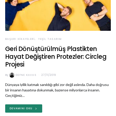
BAŞARI HIKAYELERI
YEŞIL TASARIM
Geri Dönüştürülmüş Plastikten
Hayat Değiştiren Protezler: Circleg
Projesi
By
DEFNE KAVAS
27/11/2019
Dünyaya iyilik katmak sanıldığı gibi zor değil aslında. Daha doğrusu
bir insanın hayatına dokunmak, bazense milyonlarca insanın.
Geçtiğimiz…
DEVAMINI OKU