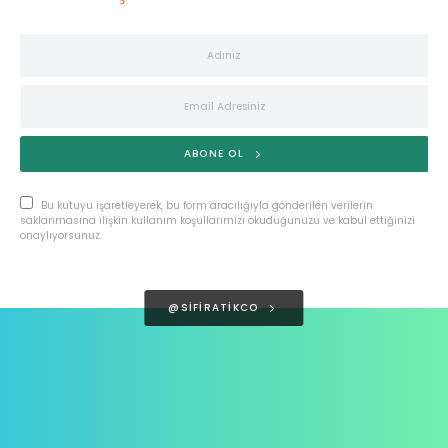
ABONE OL
Bu kutuyu işaretleyerek, bu form aracılığıyla gönderilen verilerin
saklanmasına ilişkin kullanım koşullarımızı okuduğunuzu ve kabul ettiğinizi
onaylıyorsunuz.
@SIFIRATIKCO