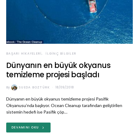
BAŞARI HIKAYELERI
İLGINÇ BILGILER
Dünyanın en büyük okyanus
temizleme projesi başladı
By
SUEDA BOZTÜRK
18/09/2018
Dünyanın en büyük okyanus temizleme projesi Pasifik
Okyanusu’nda başlıyor. Ocean Cleanup tarafından geliştirilen
sistemin hedefi ise Pasifik çöp…
DEVAMINI OKU