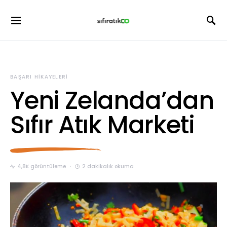
BAŞARI HIKAYELERI
Yeni Zelanda’dan
Sıfır Atık Marketi
4,8K görüntüleme
2 dakikalık okuma