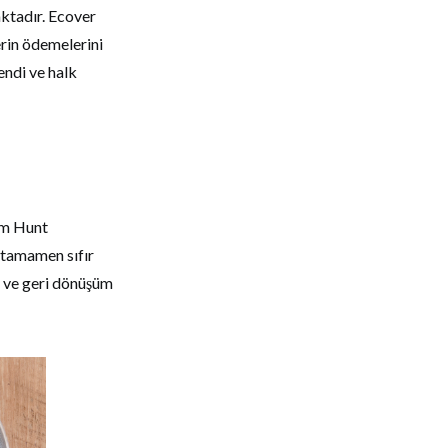
aktadır. Ecover
erin ödemelerini
endi ve halk
om Hunt
a tamamen sıfır
ar ve geri dönüşüm