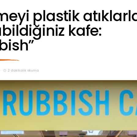
yi plastik atıklarl
ildiğiniz kafe:
bish”
2 dakikalık okuma