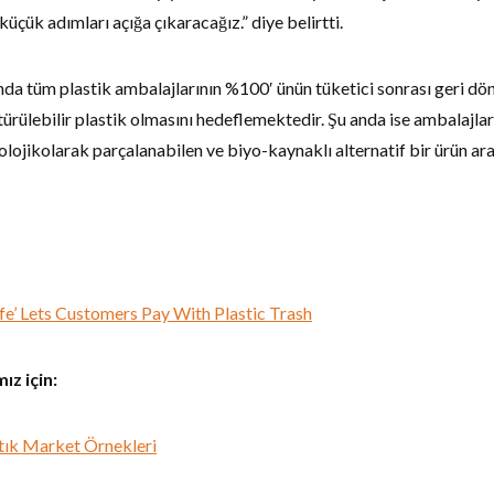
üçük adımları açığa çıkaracağız.” diye belirtti.
nda tüm plastik ambalajlarının %100′ ünün tüketici sonrası geri dö
rülebilir plastik olmasını hedeflemektedir. Şu anda ise ambalajları
lojikolarak parçalanabilen ve biyo-kaynaklı alternatif bir ürün ar
fe’ Lets Customers Pay With Plastic Trash
ız için:
tık Market Örnekleri