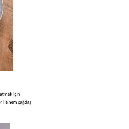
ratmak için
er ile hem çağdaş