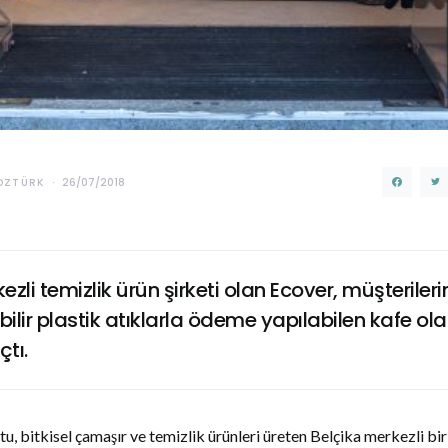
OZTÜRK
26/07/2018
zli temizlik ürün şirketi olan Ecover, müşterileri
ilir plastik atıklarla ödeme yapılabilen kafe ol
tı.
u, bitkisel çamaşır ve temizlik ürünleri üreten Belçika merkezli bir ş