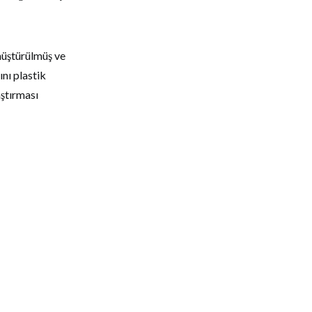
nüştürülmüş ve
nı plastik
aştırması