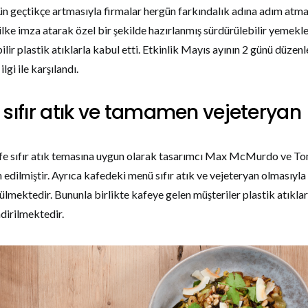
ün geçtikçe artmasıyla firmalar hergün farkındalık adına adım atm
 ilke imza atarak özel bir şekilde hazırlanmış sürdürülebilir yemekl
ilir plastik atıklarla kabul etti. Etkinlik Mayıs ayının 2 günü düzenl
lgi ile karşılandı.
sıfır atık ve tamamen vejeteryan
fe sıfır atık temasına uygun olarak tasarımcı Max McMurdo ve T
 edilmiştir. Ayrıca kafedeki menü sıfır atık ve vejeteryan olmasıyl
rülmektedir. Bununla birlikte kafeye gelen müşteriler plastik atıkl
dirilmektedir.