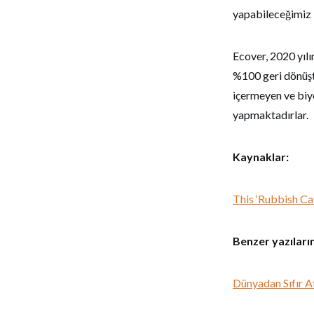
yapabileceğimiz k
Ecover, 2020 yılı
%100 geri dönüştü
içermeyen ve biyo
yapmaktadırlar.
Kaynaklar:
This ‘Rubbish Ca
Benzer yazılarım
Dünyadan Sıfır A