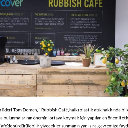
lideri Tom Domen, ” Rubbish Café, halkı plastik atık hakkında bilg
 bulunmalarının önemini ortaya koymak için yapılan en önemli etk
Cafe’de sürdürülebilir yiyecekler sunmanın yanı sıra, çevremize fay