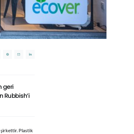
n geri
an Rubbish’i
irkettir. Plastik