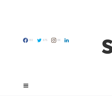
183
675
8K