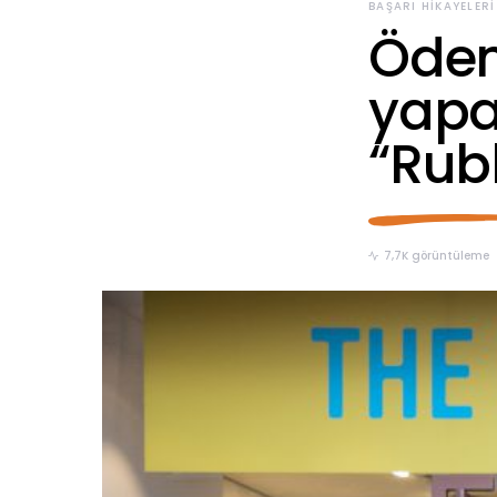
BAŞARI HIKAYELERI
Ödeme
yapab
“Rub
7,7K görüntüleme