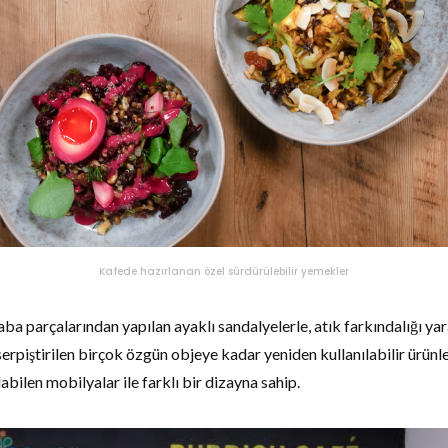
Kafede hazırlanan özel sürdürülebilir yemekler
ba parçalarından yapılan ayaklı sandalyelerle, atık farkındalığı ya
serpiştirilen birçok özgün objeye kadar yeniden kullanılabilir ürünl
abilen mobilyalar ile farklı bir dizayna sahip.