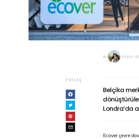
By
SUEDA B
PAYLAŞ
Belçika merke
dönüştürüleb
Londra’da aç
Ecover çevre dost