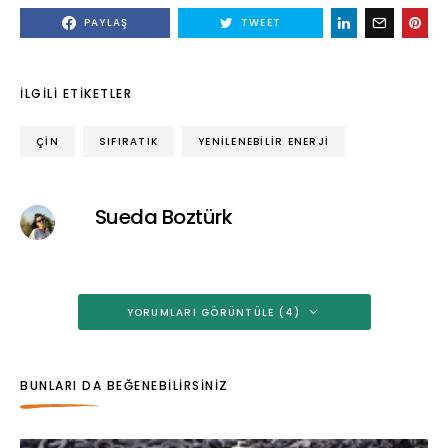
PAYLAŞ
TWEET
İLGILI ETIKETLER
ÇIN
SIFIRATIK
YENILENEBILIR ENERJI
Sueda Boztürk
YORUMLARI GÖRÜNTÜLE (4)
BUNLARI DA BEĞENEBILIRSINIZ