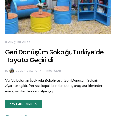
İLGINÇ BILGILER
Geri Dönüşüm Sokağı, Türkiye’de
Hayata Geçirildi
By
SUEDA BOZTÜRK
18/07/2018
Van’da bulunan İpekyolu Belediyesi, ‘Geri Dönüşüm Sokağı
ziyarete açıldı. Pet şişe kapaklarından tablo, araç lastiklerinden
masa, varillerden sandalye, çöp…
DEVAMINI OKU