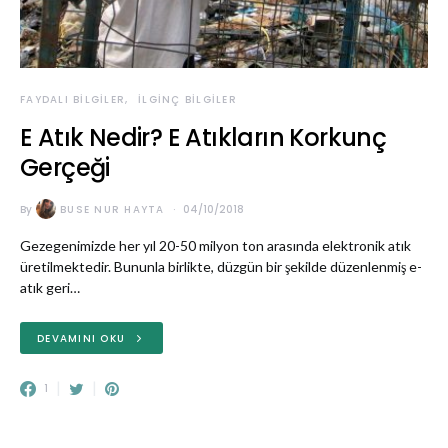
FAYDALI BILGILER
İLGINÇ BILGILER
E Atık Nedir? E Atıkların Korkunç
Gerçeği
By
BUSE NUR HAYTA
04/10/2018
Gezegenimizde her yıl 20-50 milyon ton arasında elektronik atık
üretilmektedir. Bununla birlikte, düzgün bir şekilde düzenlenmiş e-
atık geri…
DEVAMINI OKU
1