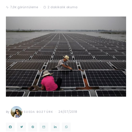
7,0K görüntüleme
2 dakikalık okuma
By
SUEDA BOZTÜRK
24/07/2018