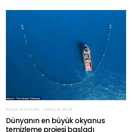
BAŞARI HIKAYELERI
İLGINÇ BILGILER
Dünyanın en büyük okyanus
temizleme projesi başladı