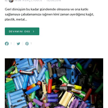
By
İREM AĞAÇCIOĞLU
13/09/2018
Geri dönüşüm bu kadar gündemde olmasına ve ona katkı
sağlamaya çabalamamıza rağmen kimi zaman ayırdığımız kağıt,
plastik, metal…
DEVAMINI OKU
1
1