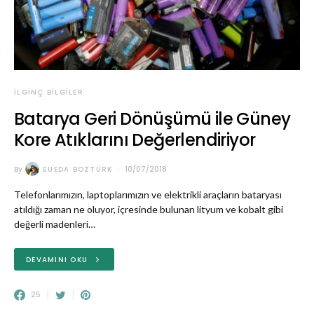
İLGINÇ BILGILER
Batarya Geri Dönüşümü ile Güney
Kore Atıklarını Değerlendiriyor
By
SUEDA BOZTÜRK
10/07/2018
Telefonlarımızın, laptoplarımızın ve elektrikli araçların bataryası
atıldığı zaman ne oluyor, içresinde bulunan lityum ve kobalt gibi
değerli madenleri…
DEVAMINI OKU
25