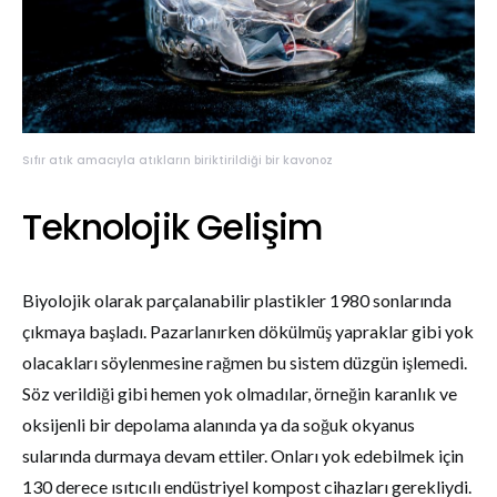
Sıfır atık amacıyla atıkların biriktirildiği bir kavonoz
Teknolojik Gelişim
Biyolojik olarak parçalanabilir plastikler 1980 sonlarında
çıkmaya başladı. Pazarlanırken dökülmüş yapraklar gibi yok
olacakları söylenmesine rağmen bu sistem düzgün işlemedi.
Söz verildiği gibi hemen yok olmadılar, örneğin karanlık ve
oksijenli bir depolama alanında ya da soğuk okyanus
sularında durmaya devam ettiler. Onları yok edebilmek için
130 derece ısıtıcılı endüstriyel kompost cihazları gerekliydi.