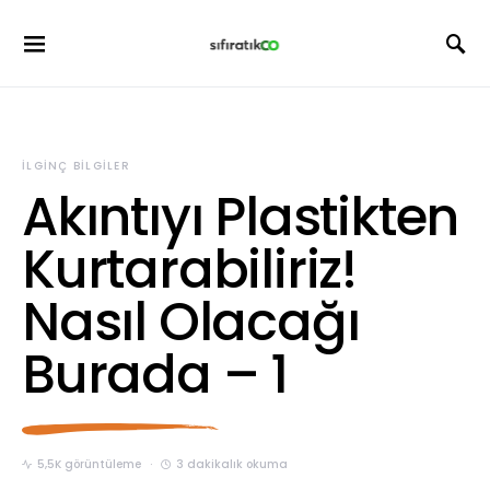
İLGINÇ BILGILER
Akıntıyı Plastikten
Kurtarabiliriz!
Nasıl Olacağı
Burada – 1
5,5K görüntüleme
3 dakikalık okuma