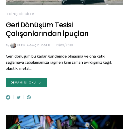
İLGINÇ BILGILER
Geri Dönüşüm Tesisi
Çalışanlarından İpuçları
By
İREM AĞAÇCIOĞLU
13/09/2018
Geri dönüşüm bu kadar gündemde olmasına ve ona katkı
sağlamaya çabalamamıza rağmen kimi zaman ayırdığımız kağıt,
plastik, metal…
DEVAMINI OKU