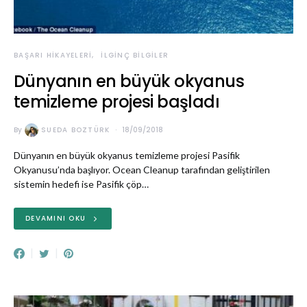
BAŞARI HIKAYELERI
İLGINÇ BILGILER
Dünyanın en büyük okyanus
temizleme projesi başladı
By
SUEDA BOZTÜRK
18/09/2018
Dünyanın en büyük okyanus temizleme projesi Pasifik
Okyanusu’nda başlıyor. Ocean Cleanup tarafından geliştirilen
sistemin hedefi ise Pasifik çöp…
DEVAMINI OKU