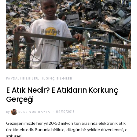
FAYDALI BILGILER
İLGINÇ BILGILER
E Atık Nedir? E Atıkların Korkunç
Gerçeği
By
BUSE NUR HAYTA
04/10/2018
Gezegenimizde her yıl 20-50 milyon ton arasında elektronik atık
üretilmektedir. Bununla birlikte, düzgün bir şekilde düzenlenmiş e-
atık geri…