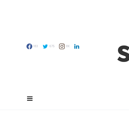
183
675
8K