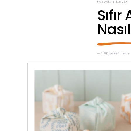
FAYDALI BILGILER
Sıfır
Nasıl
11,9K görüntüleme