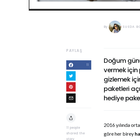
By
SUEDA B
PAYLAŞ
Doğum günü,
11
vermek için 
gizlemek içi
paketleri aç
hediye pake
2016 yılında orta
11
people
göre her birey
ha
shared the
story