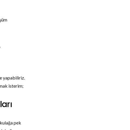
üşüm
e
 yapabiliriz.
mak isterim;
ları
 kulağa pek