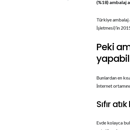
(%18) ambalaj a
Türkiye ambalaj 
İşletmesi)’in 201
Peki am
yapabili
Bunlardan en kısa
İnternet ortamın
Sıfır atı
Evde kolayca bul