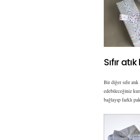
Sıfır atı
Bir diğer sıfır at
edebileceğiniz kum
bağlayıp farklı pak