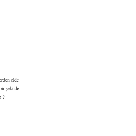
lerden elde
bir şekilde
z ?