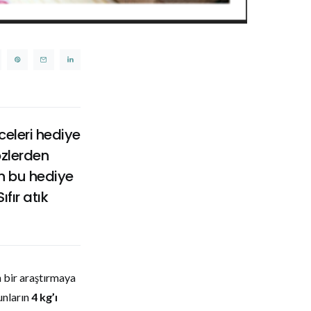
eleri hediye
özlerden
an bu hediye
fır atık
n bir araştırmaya
bunların
4 kg’ı