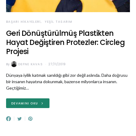
BAŞARI HIKAYELERI
YEŞIL TASARIM
Geri Dönüştürülmüş Plastikten
Hayat Değiştiren Protezler: Circleg
Projesi
By
DEFNE KAVAS
27/11/2019
Dünyaya iyilik katmak sanıldığı gibi zor değil aslında. Daha doğrusu
bir insanın hayatına dokunmak, bazense milyonlarca insanın.
Geçtiğimiz…
DEVAMINI OKU