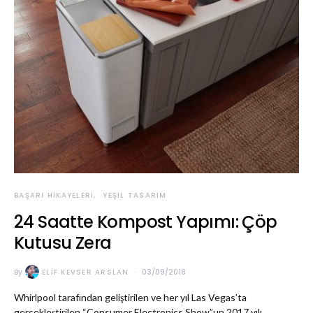
BAŞARI HIKAYELERI
YEŞIL TASARIM
24 Saatte Kompost Yapımı: Çöp
Kutusu Zera
By
ELIF KEVSER ARSLAN
03/09/2018
Whirlpool tarafından geliştirilen ve her yıl Las Vegas’ta
gerçekleştirilen “Consumer Electronics Show”un 2017 yılı