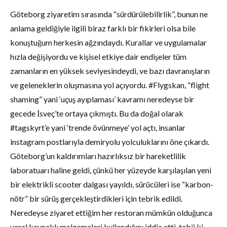
Göteborg ziyaretim sırasında “sürdürülebilirlik”, bunun ne
anlama geldiğiyle ilgili biraz farklı bir fikirleri olsa bile
konuştuğum herkesin ağzındaydı. Kurallar ve uygulamalar
hızla değişiyordu ve kişisel etkiye dair endişeler tüm
zamanların en yüksek seviyesindeydi, ve bazı davranışların
ve geleneklerin oluşmasına yol açıyordu. #Flygskan, “flight
shaming” yani ‘uçuş ayıplaması’ kavramı neredeyse bir
gecede İsveç’te ortaya çıkmıştı. Bu da doğal olarak
#tagskyrt’e yani ‘trende övünmeye’ yol açtı, insanlar
instagram postlarıyla demiryolu yolculuklarını öne çıkardı.
Göteborg’un kaldırımları hazırlıksız bir hareketlilik
laboratuarı haline geldi, çünkü her yüzeyde karşılaşılan yeni
bir elektrikli scooter dalgası yayıldı, sürücüleri ise “karbon-
nötr” bir sürüş gerçekleştirdikleri için tebrik edildi.
Neredeyse ziyaret ettiğim her restoran mümkün olduğunca
yerel kaynaklı malzemeleri kullandığını iddia etti, tabii ki