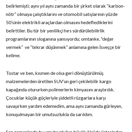
belirlemişti; aynı yıl aynı zamanda bir şirket olarak “karbon-
nötr” olmaya çalıştıklarını ve otomobil satışlarının yüzde
50’sinin elektrikli araçlardan olmasını hedeflediklerini
belirttiler. Bu tür bir yenilikçi hırs sürdürülebilirlik
programlarının sloganına yansıyordu; omtanke, “değer
vermek” ve “tekrar düşünmek” anlamına gelen İsveççe bir
kelime.
Tostar ve ben, kısmen de olsa geri dönüştürülmüş
malzemelerden üretilen SUV’un geri çekilebilir kargo
kapağında otururken polimerlerin kimyasını araştırdık.
Çocuklar küçük güçleriyle şiddetli rüzgarlara karşı
savaşırken yardım edemedim, ama aynı zamanda gürleyen,
konuşulmayan bir umutsuzlukla da sarıldım.
Son zamanlarda bu umutsuzluğun büyük ölçüde üstesinden