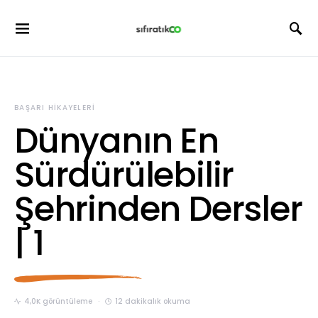
BAŞARI HIKAYELERI
Dünyanın En
Sürdürülebilir
Şehrinden Dersler
| 1
4,0K görüntüleme
12 dakikalık okuma