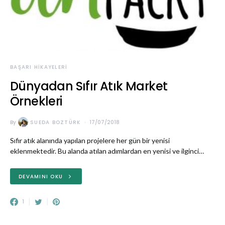
BAŞARI HIKAYELERI
Dünyadan Sıfır Atık Market
Örnekleri
By
SUEDA BOZTÜRK
17/07/2018
Sıfır atık alanında yapılan projelere her gün bir yenisi
eklenmektedir. Bu alanda atılan adımlardan en yenisi ve ilginci…
DEVAMINI OKU
1