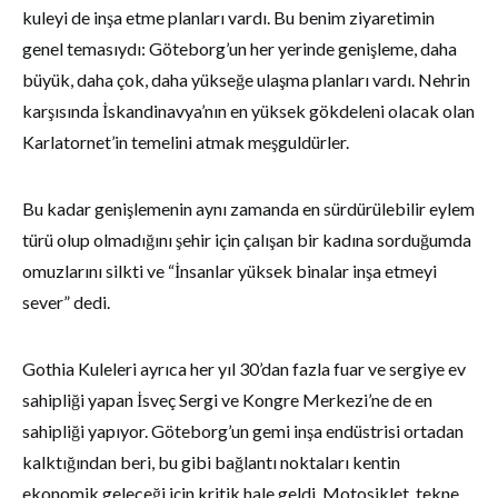
kuleyi de inşa etme planları vardı. Bu benim ziyaretimin
genel temasıydı: Göteborg’un her yerinde genişleme, daha
büyük, daha çok, daha yükseğe ulaşma planları vardı. Nehrin
karşısında İskandinavya’nın en yüksek gökdeleni olacak olan
Karlatornet’in temelini atmak meşguldürler.
Bu kadar genişlemenin aynı zamanda en sürdürülebilir eylem
türü olup olmadığını şehir için çalışan bir kadına sorduğumda
omuzlarını silkti ve “İnsanlar yüksek binalar inşa etmeyi
sever” dedi.
Gothia Kuleleri ayrıca her yıl 30’dan fazla fuar ve sergiye ev
sahipliği yapan İsveç Sergi ve Kongre Merkezi’ne de en
sahipliği yapıyor. Göteborg’un gemi inşa endüstrisi ortadan
kalktığından beri, bu gibi bağlantı noktaları kentin
ekonomik geleceği için kritik hale geldi. Motosiklet, tekne,