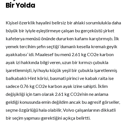
Bir Yolda
Kişisel özerklik hayalini belirsiz bir ahlaki sorumlulukla daha
büyük bir iyiyle eşleştirmeye çalışan bu gerçeküstü şirket
kafeterya menüsü önünde dururken kafamı karıştırmıştı. İlk
yemek tercihim şefin seçtiği ‘dumanlı kesella kremalı geyik
ayakkabısı’ idi. Maalesef bu menü 2.61 kg CO2e karbon
ayak izi hakkında bilgi veren, uzun bir kırmızı çubukla
işaretlenmişti, iyi huylu küçük yeşil bir çubukla işaretlenmiş
balkabaklı Hint körisi, basmati pirinci ve kabak raita ise
sadece 0.76 kg CO2e karbon ayak izine sahipti. İklim
değişikliği için tam olarak 2.61 kg CO2e’nin ne anlama
geldiği konusunda emin değildim ancak bu agresif görseller,
seçme özgürlüğü hala olabilir, Volvo çalışanlarının dikkatli
bir seçim yapması gerektiğini açıkça belirtti.