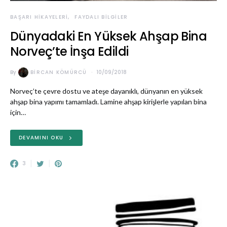
BAŞARI HIKAYELERI
FAYDALI BILGILER
Dünyadaki En Yüksek Ahşap Bina
Norveç’te İnşa Edildi
By
BIRCAN KÖMÜRCÜ
10/09/2018
Norveç’te çevre dostu ve ateşe dayanıklı, dünyanın en yüksek
ahşap bina yapımı tamamladı. Lamine ahşap kirişlerle yapılan bina
için…
DEVAMINI OKU
3