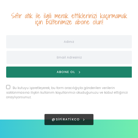
Sıfır atık ile ilgili merak ettiklerinizi kaçırmamak
için bültenimize abone olun!
ABONE OL
Bu kutuyu işaretleyerek, bu form aracılığıyla gönderilen verilerin
saklanmasına ilişkin kullanım koşullarımızı okuduğunuzu ve kabul ettiğinizi
onaylıyorsunuz.
@SIFIRATIKCO