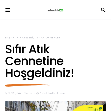
BAŞARI HIKAYELERI
VAKA ÖRNEKLERI
Sıfır Atık
Cennetine
Hoşgeldiniz!
5,0K görüntüleme
3 dakikalık okuma