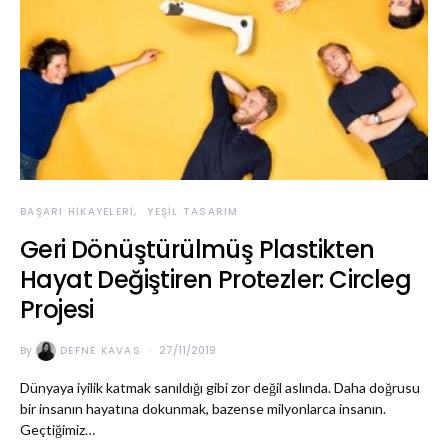
BAŞARI HIKAYELERI
YEŞIL TASARIM
Geri Dönüştürülmüş Plastikten
Hayat Değiştiren Protezler: Circleg
Projesi
By
DEFNE KAVAS
27/11/2019
Dünyaya iyilik katmak sanıldığı gibi zor değil aslında. Daha doğrusu
bir insanın hayatına dokunmak, bazense milyonlarca insanın.
Geçtiğimiz…