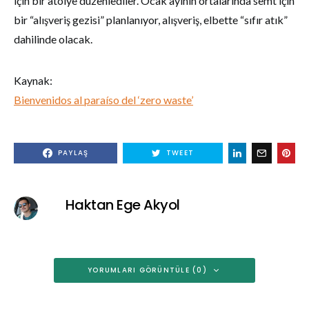
için bir atölye düzenlediler. Ocak ayının ortalarında semt için
bir “alışveriş gezisi” planlanıyor, alışveriş, elbette “sıfır atık”
dahilinde olacak.
Kaynak:
Bienvenidos al paraíso del ‘zero waste’
PAYLAŞ
TWEET
Haktan Ege Akyol
YORUMLARI GÖRÜNTÜLE (0)