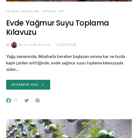
FAYDALI BILGILER
KENDIN YAP
Evde Yağmur Suyu Toplama
Kılavuzu
By
BUSE NUR HAYTA
24/09/2018
Yağış zamanında, ilkbaharla beraber başlayan ısınma kar ve buzla
kaplı çatıları erittiğinde, evde yağmur suyu toplama kılavuzuyla
sizler…
DEVAMINI OKU
32