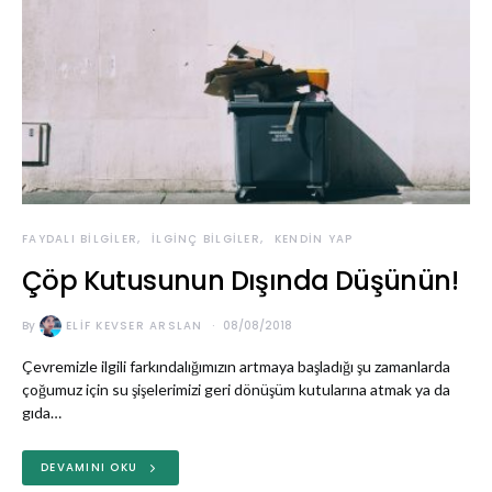
FAYDALI BILGILER
İLGINÇ BILGILER
KENDIN YAP
Çöp Kutusunun Dışında Düşünün!
By
ELIF KEVSER ARSLAN
08/08/2018
Çevremizle ilgili farkındalığımızın artmaya başladığı şu zamanlarda
çoğumuz için su şişelerimizi geri dönüşüm kutularına atmak ya da
gıda…
DEVAMINI OKU