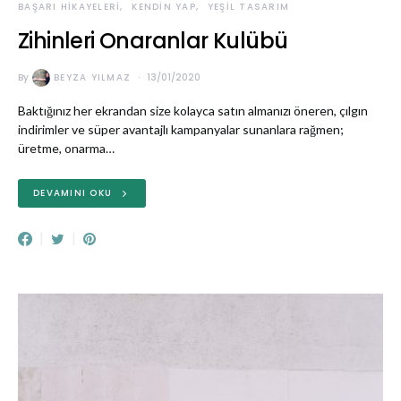
BAŞARI HIKAYELERI
KENDIN YAP
YEŞIL TASARIM
Zihinleri Onaranlar Kulübü
By
BEYZA YILMAZ
13/01/2020
Baktığınız her ekrandan size kolayca satın almanızı öneren, çılgın
indirimler ve süper avantajlı kampanyalar sunanlara rağmen;
üretme, onarma…
DEVAMINI OKU