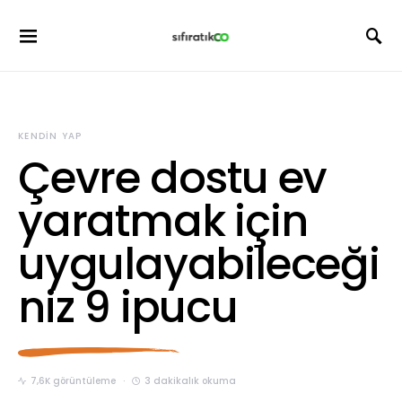
KENDIN YAP
Çevre dostu ev
yaratmak için
uygulayabileceği
niz 9 ipucu
7,6K görüntüleme
3 dakikalık okuma