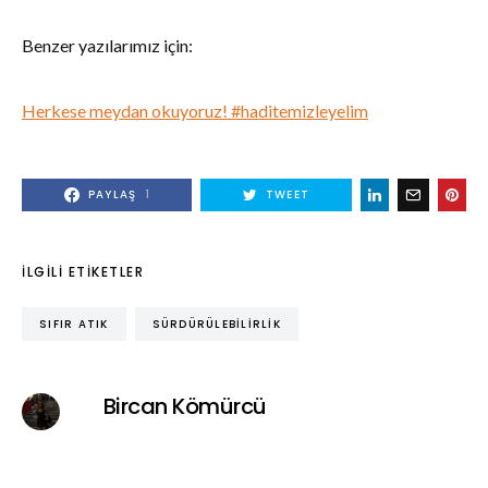
Benzer yazılarımız için:
Herkese meydan okuyoruz! #haditemizleyelim
PAYLAŞ
1
TWEET
İLGILI ETIKETLER
SIFIR ATIK
SÜRDÜRÜLEBILIRLIK
Bircan Kömürcü