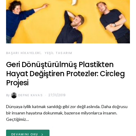
BAŞARI HIKAYELERI
YEŞIL TASARIM
Geri Dönüştürülmüş Plastikten
Hayat Değiştiren Protezler: Circleg
Projesi
By
DEFNE KAVAS
27/11/2019
Dünyaya iyilik katmak sanıldığı gibi zor değil aslında. Daha doğrusu
bir insanın hayatına dokunmak, bazense milyonlarca insanın.
Geçtiğimiz…
DEVAMINI OKU