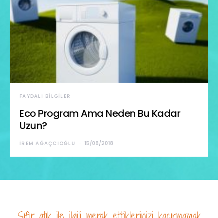
FAYDALI BILGILER
Eco Program Ama Neden Bu Kadar
Uzun?
İREM AĞAÇCIOĞLU
15/08/2018
Sıfır atık ile ilgili merak ettiklerinizi kaçırmamak