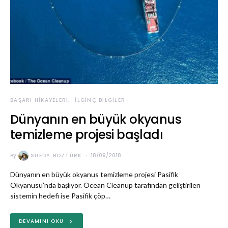
BAŞARI HIKAYELERI
İLGINÇ BILGILER
Dünyanın en büyük okyanus
temizleme projesi başladı
By
SUEDA BOZTÜRK
18/09/2018
Dünyanın en büyük okyanus temizleme projesi Pasifik
Okyanusu’nda başlıyor. Ocean Cleanup tarafından geliştirilen
sistemin hedefi ise Pasifik çöp…
DEVAMINI OKU