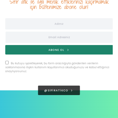
Sıfır atık ile ilgili merak ettiklerinizi kaçırmamak
için bültenimize abone olun!
ABONE OL
Bu kutuyu işaretleyerek, bu form aracılığıyla gönderilen verilerin
saklanmasına ilişkin kullanım koşullarımızı okuduğunuzu ve kabul ettiğinizi
onaylıyorsunuz.
@SIFIRATIKCO