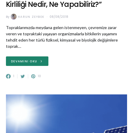
Kirliliği Nedir, Ne Yapabiliriz?”
By
HARUN ZEYBEK
08/08/2018
Topraklarımızda meydana gelen istenmeyen, çevremize zarar
veren ve topraktaki yaşayan organizmalarla bitkilerin yaşamını
tehdit eden her türlü fiziksel, kimyasal ve biyolojik değişimlere
toprak…
DEVAMINI OKU
1
10