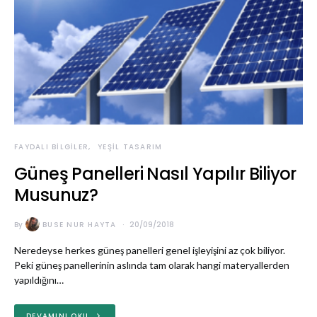
FAYDALI BILGILER
YEŞIL TASARIM
Güneş Panelleri Nasıl Yapılır Biliyor
Musunuz?
By
BUSE NUR HAYTA
20/09/2018
Neredeyse herkes güneş panelleri genel işleyişini az çok biliyor.
Peki güneş panellerinin aslında tam olarak hangi materyallerden
yapıldığını…
DEVAMINI OKU