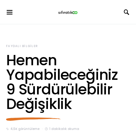
FAYDALI BILGILER
Hemen
Yapabileceğiniz
9 Sürdürülebilir
Değişiklik
4,5K görüntüleme
1 dakikalık okuma