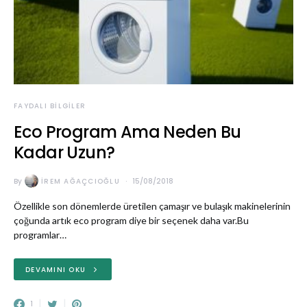
FAYDALI BILGILER
Eco Program Ama Neden Bu
Kadar Uzun?
By
İREM AĞAÇCIOĞLU
15/08/2018
Özellikle son dönemlerde üretilen çamaşır ve bulaşık makinelerinin
çoğunda artık eco program diye bir seçenek daha var.Bu
programlar…
DEVAMINI OKU
1