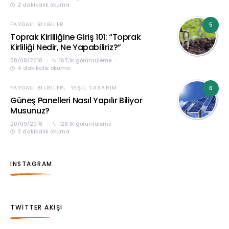
2 dakikalık okuma
FAYDALI BILGILER
5
Toprak Kirliliğine Giriş 101: “Toprak
Kirliliği Nedir, Ne Yapabiliriz?”
08/08/2018
167,1K görüntüleme
4 dakikalık okuma
FAYDALI BILGILER
YEŞIL TASARIM
6
Güneş Panelleri Nasıl Yapılır Biliyor
Musunuz?
20/09/2018
128,1K görüntüleme
3 dakikalık okuma
INSTAGRAM
TWITTER AKIŞI