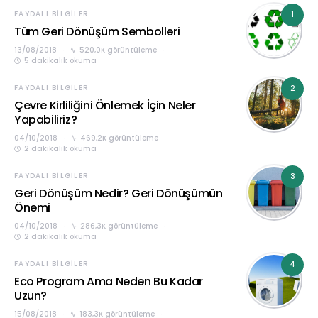
FAYDALI BILGILER
1
Tüm Geri Dönüşüm Sembolleri
13/08/2018
520,0K görüntüleme
5 dakikalık okuma
FAYDALI BILGILER
2
Çevre Kirliliğini Önlemek İçin Neler
Yapabiliriz?
04/10/2018
469,2K görüntüleme
2 dakikalık okuma
FAYDALI BILGILER
3
Geri Dönüşüm Nedir? Geri Dönüşümün
Önemi
04/10/2018
286,3K görüntüleme
2 dakikalık okuma
FAYDALI BILGILER
4
Eco Program Ama Neden Bu Kadar
Uzun?
15/08/2018
183,3K görüntüleme