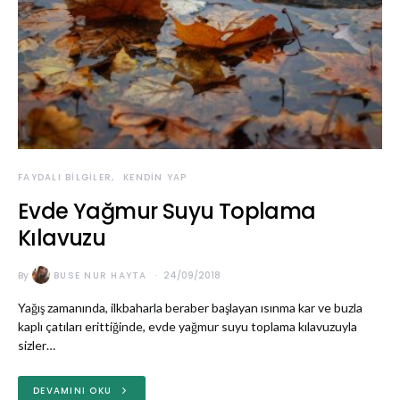
FAYDALI BILGILER
KENDIN YAP
Evde Yağmur Suyu Toplama
Kılavuzu
By
BUSE NUR HAYTA
24/09/2018
Yağış zamanında, ilkbaharla beraber başlayan ısınma kar ve buzla
kaplı çatıları erittiğinde, evde yağmur suyu toplama kılavuzuyla
sizler…
DEVAMINI OKU