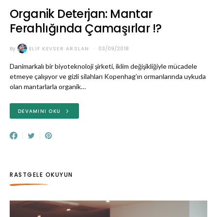
Organik Deterjan: Mantar
Ferahlığında Çamaşırlar !?
By
ELIF KEVSER ARSLAN
03/09/2018
Danimarkalı bir biyoteknoloji şirketi, iklim değişikliğiyle mücadele
etmeye çalışıyor ve gizli silahları Kopenhag’ın ormanlarında uykuda
olan mantarlarla organik…
DEVAMINI OKU
RASTGELE OKUYUN